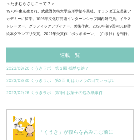
＜たまむらさちこって？＞
1970年東京生まれ。武蔵野美術大学造形学部卒業後、オランダ王立美術ア
カデミーに留学。1995年文化庁芸術インターンシップ国内研究員。イラス
トレーター、グラフィックデザイナー、美術作家。2020年第9回MOE創作
絵本グランプリ受賞。2021年受賞作『ポッポポーン』（白泉社）を刊行。
連載一覧
2023/08/20 くうきラボ 第３回 残酷な絵？
2023/03/30 くうきラボ 第2回 町はカメラの目でいっぱい
2023/02/26 くうきラボ 第1回 お菓子の包み紙事件
「くうき」が僕らを呑みこむ前に