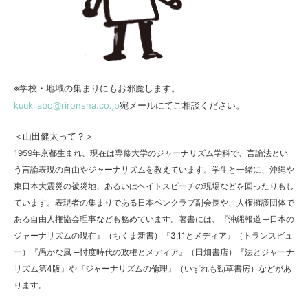
※学校・地域の集まりにもお邪魔します。
kuukilabo@rironsha.co.jp
宛メールにてご相談ください。
＜山田健太って？＞
1959年京都生まれ、現在は専修大学のジャーナリズム学科で、言論法とい
う言論表現の自由やジャーナリズムを教えています。学生と一緒に、沖縄や
東日本大震災の被災地、あるいはヘイトスピーチの現場などを回ったりもし
ています。表現者の集まりである日本ペンクラブ副会長や、人権擁護団体で
ある自由人権協会理事なども務めています。著書には、『沖縄報道 ─日本の
ジャーナリズムの現在』（ちくま新書）『3.11とメディア』（トランスビュ
ー）『愚かな風 ─忖度時代の政権とメディア』（田畑書店）『法とジャーナ
リズム第4版』や『ジャーナリズムの倫理』（いずれも勁草書房）などがあ
ります。