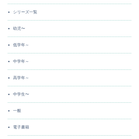
シリーズ一覧
幼児〜
低学年～
中学年～
高学年～
中学生〜
一般
電子書籍