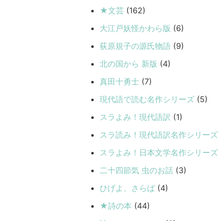
★文芸
(162)
大江戸妖怪かわら版
(6)
荻原規子の源氏物語
(9)
北の国から 新版
(4)
真田十勇士
(7)
現代語で読む名作シリーズ
(5)
スラよみ！現代語訳
(1)
スラ読み！現代語訳名作シリーズ
スラよみ！日本文学名作シリーズ
二十四節気 虫のお話
(3)
ひげよ、さらば
(4)
★詩の本
(44)