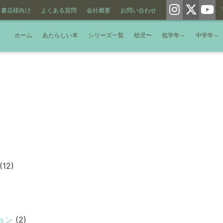
書店様向け
よくある質問
会社概要
お問い合わせ
ホーム
あたらしい本
シリーズ一覧
幼児〜
低学年～
中学年～
(12)
ョン
(2)