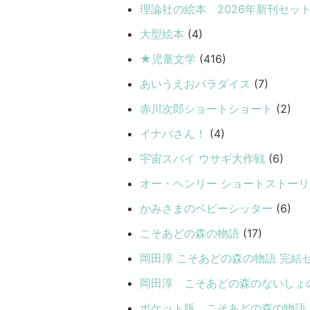
理論社の絵本 2026年新刊セッ
大型絵本
(4)
★児童文学
(416)
あいうえおパラダイス
(7)
赤川次郎ショートショート
(2)
イナバさん！
(4)
宇宙スパイ ウサギ大作戦
(6)
オー・ヘンリー ショートストー
かみさまのベビーシッター
(6)
こそあどの森の物語
(17)
岡田淳 こそあどの森の物語 完結セ
岡田淳 こそあどの森のないしょ
ポケット版 こそあどの森の物語