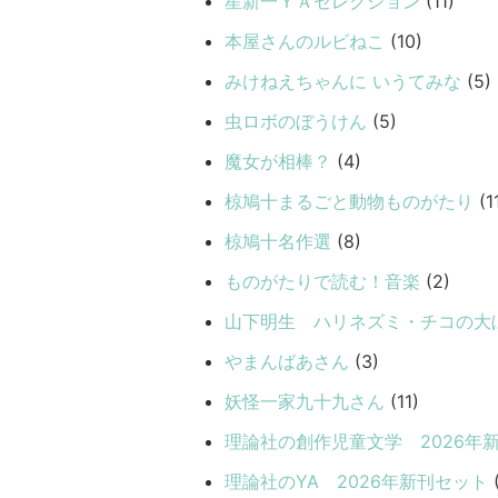
星新一ＹＡセレクション
(11)
本屋さんのルビねこ
(10)
みけねえちゃんに いうてみな
(5)
虫ロボのぼうけん
(5)
魔女が相棒？
(4)
椋鳩十まるごと動物ものがたり
(1
椋鳩十名作選
(8)
ものがたりで読む！音楽
(2)
山下明生 ハリネズミ・チコの大
やまんばあさん
(3)
妖怪一家九十九さん
(11)
理論社の創作児童文学 2026年
理論社のYA 2026年新刊セット
(