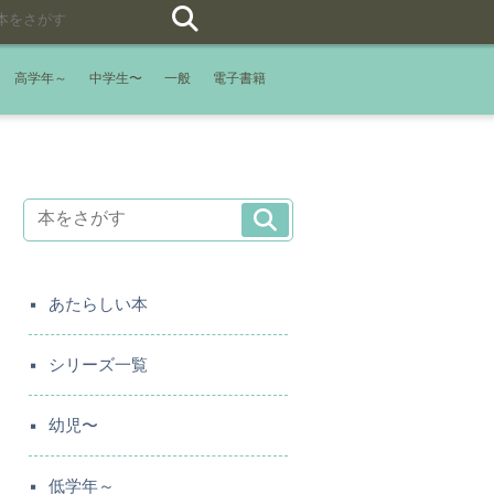
高学年～
中学生〜
一般
電子書籍
あたらしい本
シリーズ一覧
幼児〜
低学年～