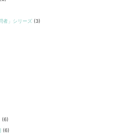
問者」シリーズ
(3)
期
(6)
期
(6)